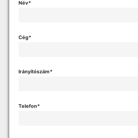
Név
*
Cég
*
Irányítószám
*
Telefon
*